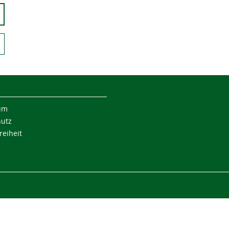
um
hutz
reiheit